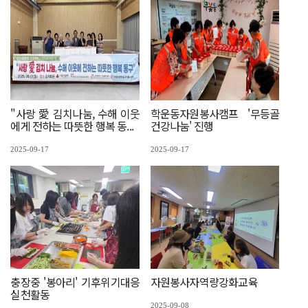
"사랑 愛 김치나눔, 수해 이웃
학운동자원봉사캠프 '무등골
에게 전하는 따뜻한 행복 동...
건강나눔' 진행
2025-09-17
2025-09-17
충장중 '봉아리' 기후위기대응
자원봉사자역량강화교육
실천활동
2025-09-08