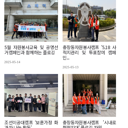
5월 자원봉사교육 및 공명선
충장동자원봉사캠프 '5.18 사
거캠페인과 함께하는 플로깅
적지관리 및 투표참여 캠페
인...
2025-05-14
2025-05-13
조선이공대캠프 ‘보훈가정 화
충장동자원봉사캠프 '시내로
과자 나눔 활동’
청정지대' 플로깅 자원...