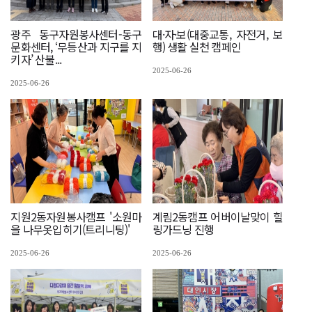
광주 동구자원봉사센터-동구
대·자·보(대중교통, 자전거, 보
문화센터, ‘무등산과 지구를 지
행) 생활 실천 캠페인
키자’ 산불...
2025-06-26
2025-06-26
지원2동자원봉사캠프 '소원마
계림2동캠프 어버이날맞이 힐
을 나무옷입히기(트리니팅)'
링가드닝 진행
2025-06-26
2025-06-26