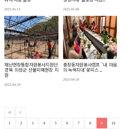
2025-05-13
2025-05-08
재난현장통합자원봉사지원단
충장동자원봉사캠프 '내 마음
경북 의성군 산불피해현장 지
의 녹색지대' 꽃피스 ...
원
2025-04-29
2025-04-29
1
2
3
4
5
6
7
8
9
10