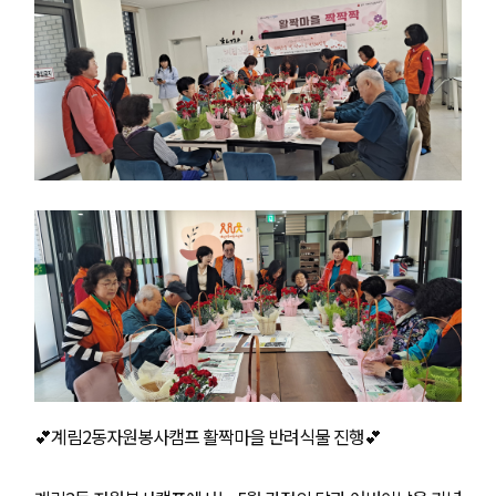
💕계림2동자원봉사캠프 활짝마을 반려식물 진행💕